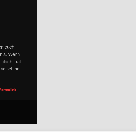
en euch
enia. Wenn
einfach mal
olltet Ihr
Permalink
.