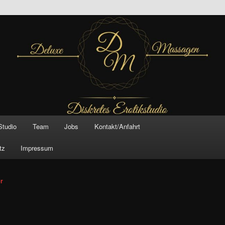
inal –
xe Massagen And
e
Studio
Team
Jobs
Kontakt/Anfahrt
tz
Impressum
vigation
er