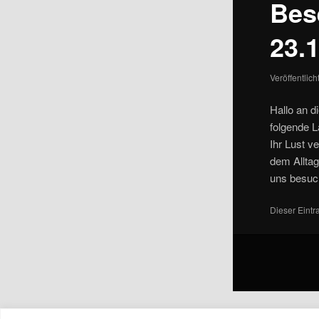
Bes
23.
Veröffentlic
Hallo an 
folgende L
Ihr Lust v
dem Alltag
uns besuch
Dieser Eint