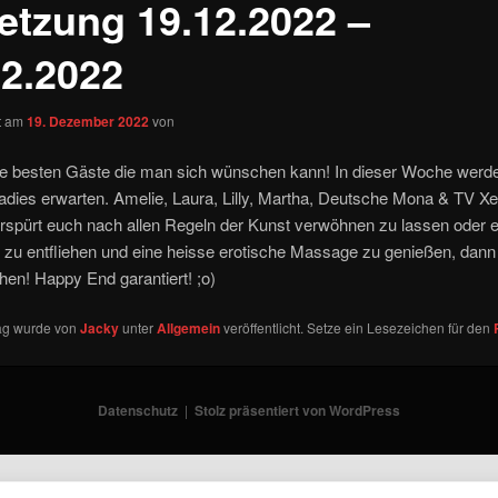
etzung 19.12.2022 –
12.2022
ht am
19. Dezember 2022
von
die besten Gäste die man sich wünschen kann! In dieser Woche werd
adies erwarten. Amelie, Laura, Lilly, Martha, Deutsche Mona & TV X
erspürt euch nach allen Regeln der Kunst verwöhnen zu lassen oder 
 zu entfliehen und eine heisse erotische Massage zu genießen, dann s
en! Happy End garantiert! ;o)
rag wurde von
Jacky
unter
Allgemein
veröffentlicht. Setze ein Lesezeichen für den
Datenschutz
Stolz präsentiert von WordPress