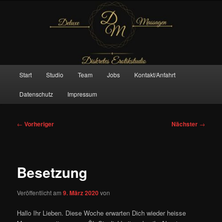
Zum
– Das Original –
primären
Inhalt
springen
Deluxe Massagen And More
Hauptmenü
Start
Studio
Team
Jobs
Kontakt/Anfahrt
Datenschutz
Impressum
Beitragsnavigation
←
Vorheriger
Nächster
→
Besetzung
Veröffentlicht am
9. März 2020
von
Hallo Ihr Lieben. Diese Woche erwarten Dich wieder heisse