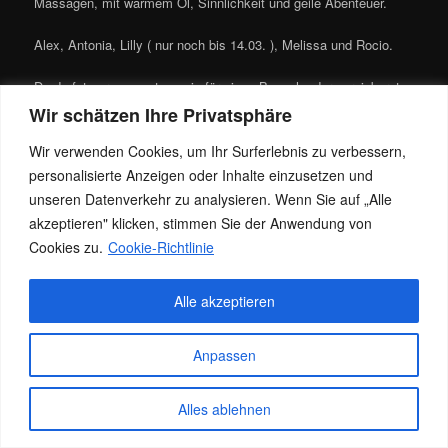
Massagen, mit warmem Öl, Sinnlichkeit und geile Abenteuer.
Alex, Antonia, Lilly ( nur noch bis 14.03. ), Melissa und Rocio.
Du darfst gerne spontan sein für einen Besuch oder vereinbarst
einen Termin unter 0151 – 17933303
Wir schätzen Ihre Privatsphäre
Dieser Eintrag wurde von
Jacky
unter
Allgemein
veröffentlicht. Setze
Wir verwenden Cookies, um Ihr Surferlebnis zu verbessern,
ein Lesezeichen für den
Permalink
.
personalisierte Anzeigen oder Inhalte einzusetzen und
unseren Datenverkehr zu analysieren. Wenn Sie auf „Alle
akzeptieren" klicken, stimmen Sie der Anwendung von
Datenschutz
Stolz präsentiert von WordPress
Cookies zu.
Cookie-Richtlinie
Alle akzeptieren
Anpassen
Alles ablehnen