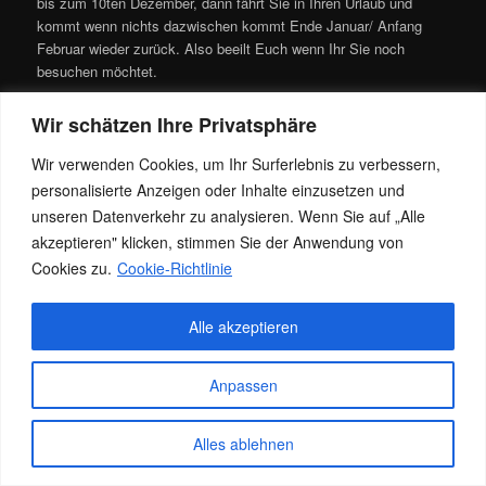
bis zum 10ten Dezember, dann fährt Sie in Ihren Urlaub und
kommt wenn nichts dazwischen kommt Ende Januar/ Anfang
Februar wieder zurück. Also beeilt Euch wenn Ihr Sie noch
besuchen möchtet.
Dieser Eintrag wurde von
Jacky
unter
Allgemein
veröffentlicht. Setze
Wir schätzen Ihre Privatsphäre
ein Lesezeichen für den
Permalink
.
Wir verwenden Cookies, um Ihr Surferlebnis zu verbessern,
personalisierte Anzeigen oder Inhalte einzusetzen und
Datenschutz
Stolz präsentiert von WordPress
unseren Datenverkehr zu analysieren. Wenn Sie auf „Alle
akzeptieren" klicken, stimmen Sie der Anwendung von
Cookies zu.
Cookie-Richtlinie
Alle akzeptieren
Anpassen
Alles ablehnen