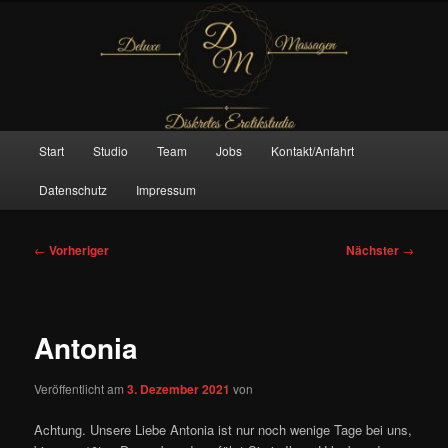
Zum
– Das Original –
primären
Inhalt
springen
Deluxe Massagen And More
Hauptmenü
Start
Studio
Team
Jobs
Kontakt/Anfahrt
Datenschutz
Impressum
Beitragsnavigation
←
Vorheriger
Nächster
→
Antonia
Veröffentlicht am
3. Dezember 2021
von
Achtung. Unsere Liebe Antonia ist nur noch wenige Tage bei uns,