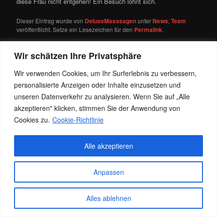
diese Frau nicht entgehen! Ein Besuch lohnt sich.
Dieser Eintrag wurde von
DeluxeMasssagen
unter
News
,
Team
veröffentlicht. Setze ein Lesezeichen für den
Permalink
.
Wir schätzen Ihre Privatsphäre
Datenschutz
Stolz präsentiert von WordPress
Wir verwenden Cookies, um Ihr Surferlebnis zu verbessern,
personalisierte Anzeigen oder Inhalte einzusetzen und
unseren Datenverkehr zu analysieren. Wenn Sie auf „Alle
akzeptieren" klicken, stimmen Sie der Anwendung von
Cookies zu.
Cookie-Richtlinie
Alle akzeptieren
Anpassen
Alles ablehnen