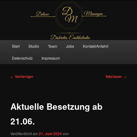
Zum
– Das Original –
primären
Inhalt
springen
Deluxe Massagen And More
Hauptmenü
Start
Studio
Team
Jobs
Kontakt/Anfahrt
Datenschutz
Impressum
Beitragsnavigation
←
Vorheriger
Nächster
→
Aktuelle Besetzung ab
21.06.
Veröffentlicht am
21. Juni 2024
von