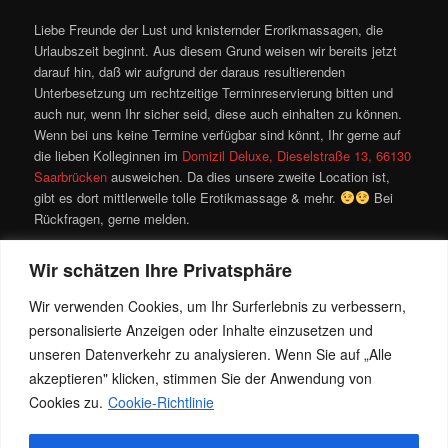
Liebe Freunde der Lust und knisternder Erorikmassagen, die
Urlaubszeit beginnt. Aus diesem Grund weisen wir bereits jetzt
darauf hin, daß wir aufgrund der daraus resultierenden
Unterbesetzung um rechtzeitige Terminreservierung bitten und
auch nur, wenn Ihr sicher seid, diese auch einhalten zu können.
Wenn bei uns keine Termine verfügbar sind könnt, Ihr gerne auf
die lieben Kolleginnen im
Domizil Deluxe, Dieselstraße 13, 66130
Saarbrücken
ausweichen. Da dies unsere zweite Location ist,
gibt es dort mittlerweile tolle Erotikmassage & mehr.
Bei
Rückfragen, gerne melden.
Momentan bei Deluxe Massagen & more:
Wir schätzen Ihre Privatsphäre
Angelique, Antonia, Jacky für Massage, Lilly und TS Angel.
Wir verwenden Cookies, um Ihr Surferlebnis zu verbessern,
Wir suchen dringend Verstärkung!
personalisierte Anzeigen oder Inhalte einzusetzen und
unseren Datenverkehr zu analysieren. Wenn Sie auf „Alle
Wünsche allen eine tolle Woche,
akzeptieren" klicken, stimmen Sie der Anwendung von
Cookies zu.
Cookie-Richtlinie
Eure Jacky