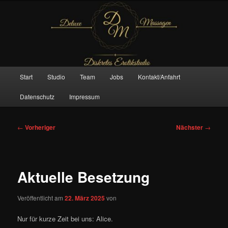
Zum
– Das Original –
primären
Inhalt
springen
Deluxe Massagen And More
Hauptmenü
Start
Studio
Team
Jobs
Kontakt/Anfahrt
Datenschutz
Impressum
Beitragsnavigation
←
Vorheriger
Nächster
→
Aktuelle Besetzung
Veröffentlicht am
22. März 2025
von
Nur für kurze Zeit bei uns: Alice.