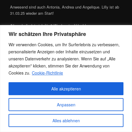
Anwesend sind auch Antonia, Andrea und Angelique. Lilly ist ab
31.03.25 wieder am Start!
Alisya befindet sich für 3 Wochen im Urlaub!
Wir schätzen Ihre Privatsphäre
Dieser Eintrag wurde von
DeluxeMasssagen
unter
News
,
Team
veröffentlicht. Setze ein Lesezeichen für den
Permalink
.
Wir verwenden Cookies, um Ihr Surferlebnis zu verbessern,
personalisierte Anzeigen oder Inhalte einzusetzen und
unseren Datenverkehr zu analysieren. Wenn Sie auf „Alle
Datenschutz
Stolz präsentiert von WordPress
akzeptieren" klicken, stimmen Sie der Anwendung von
Cookies zu.
Cookie-Richtlinie
Alle akzeptieren
Anpassen
Alles ablehnen