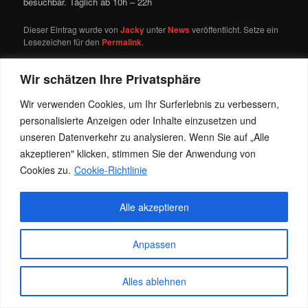
besuchbar. Täglich ab 10h – 22h
Dieser Eintrag wurde von
Jacky
unter
News
veröffentlicht. Setze ein
Lesezeichen für den
Permalink
.
Wir schätzen Ihre Privatsphäre
Datenschutz
Stolz präsentiert von WordPress
Wir verwenden Cookies, um Ihr Surferlebnis zu verbessern,
personalisierte Anzeigen oder Inhalte einzusetzen und
unseren Datenverkehr zu analysieren. Wenn Sie auf „Alle
akzeptieren" klicken, stimmen Sie der Anwendung von
Cookies zu.
Cookie-Richtlinie
Alle akzeptieren
Anpassen
Alles ablehnen