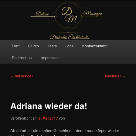
Zum
– Das Original –
primären
Inhalt
springen
Deluxe Massagen And More
Hauptmenü
Start
Studio
Team
Jobs
Kontakt/Anfahrt
Datenschutz
Impressum
Beitragsnavigation
←
Vorheriger
Nächster
→
Adriana wieder da!
Veröffentlicht am
9. Mai 2017
von
Ab sofort ist die schöne Griechin mit dem Traumkörper wieder