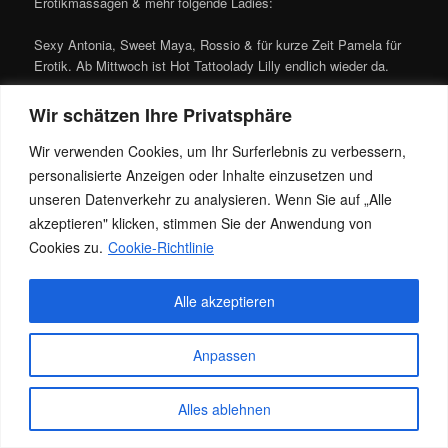
Erotikmassagen & mehr folgende Ladies:
Sexy Antonia, Sweet Maya, Rossio & für kurze Zeit Pamela für
Erotik. Ab Mittwoch ist Hot Tattoolady Lilly endlich wieder da.
Also schaut gerne vorbei, wir warten auf Dich. Termine gerne
Wir schätzen Ihre Privatsphäre
zeitnah vereinbaren, sofern Ihr diese auch einhaltet. ;o)
Wir verwenden Cookies, um Ihr Surferlebnis zu verbessern,
Dieser Eintrag wurde von
DeluxeMasssagen
unter
News
,
Team
personalisierte Anzeigen oder Inhalte einzusetzen und
veröffentlicht. Setze ein Lesezeichen für den
Permalink
.
unseren Datenverkehr zu analysieren. Wenn Sie auf „Alle
akzeptieren" klicken, stimmen Sie der Anwendung von
Cookies zu.
Cookie-Richtlinie
Datenschutz
Stolz präsentiert von WordPress
Alle akzeptieren
Anpassen
Alles ablehnen