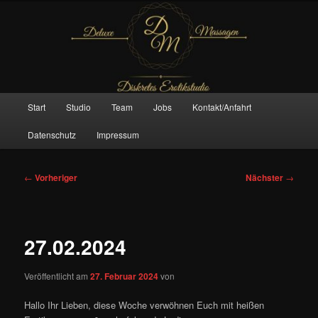
Zum
– Das Original –
primären
Inhalt
springen
Deluxe Massagen And More
Hauptmenü
Start
Studio
Team
Jobs
Kontakt/Anfahrt
Datenschutz
Impressum
Beitragsnavigation
←
Vorheriger
Nächster
→
27.02.2024
Veröffentlicht am
27. Februar 2024
von
Hallo Ihr Lieben, diese Woche verwöhnen Euch mit heißen